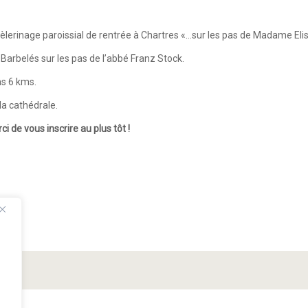
erinage paroissial de rentrée à Chartres «…sur les pas de Madame Elis
arbelés sur les pas de l’abbé Franz Stock.
ns 6 kms.
la cathédrale.
ci de vous inscrire au plus tôt !