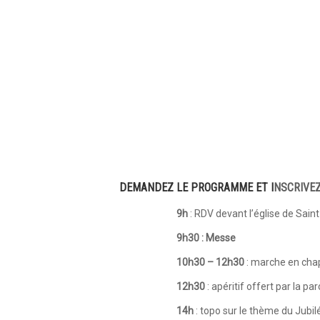
DEMANDEZ LE PROGRAMME ET I
NSCRIVEZ
9h
: RDV devant l’église de Sai
9h30 : Messe
10h30 – 12h30
: marche en chap
12h30
: apéritif offert par la pa
14h
: topo sur le thème du Jubil