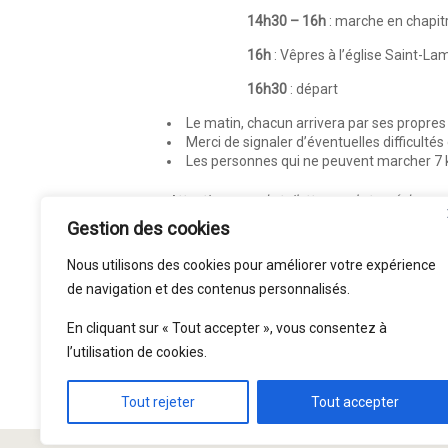
14h30 – 16h
: marche en chapit
16h
: Vêpres à l’église Saint-L
16h30
: départ
Le matin, chacun arrivera par ses propr
Merci de signaler d’éventuelles difficult
Les personnes qui ne peuvent marcher 7 km
Attention : pas de toilettes sur le tracé du par
Gestion des cookies
Nous utilisons des cookies pour améliorer votre expérience
de navigation et des contenus personnalisés.
En cliquant sur « Tout accepter », vous consentez à
l’utilisation de cookies.
Tout rejeter
Tout accepter