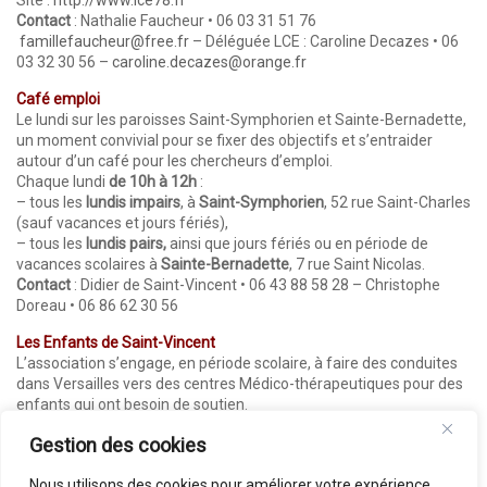
Site :
http://www.lce78.fr
Contact
: Nathalie Faucheur • 06 03 31 51 76
famillefaucheur@free.fr
– Déléguée LCE : Caroline Decazes • 06
03 32 30 56 –
caroline.decazes@orange.fr
Café emploi
Le lundi sur les paroisses Saint-Symphorien et Sainte-Bernadette,
un moment convivial pour se fixer des objectifs et s’entraider
autour d’un café pour les chercheurs d’emploi.
Chaque lundi
de 10h à 12h
:
– tous les
lundis impairs
, à
Saint-Symphorien
, 52 rue Saint-Charles
(sauf vacances et jours fériés),
– tous les
lundis pairs,
ainsi que jours fériés ou en période de
vacances scolaires à
Sainte-Bernadette
, 7 rue Saint Nicolas.
Contact
: Didier de Saint-Vincent • 06 43 88 58 28 – Christophe
Doreau • 06 86 62 30 56
Les Enfants de Saint-Vincent
L’association s’engage, en période scolaire, à faire des conduites
dans Versailles vers des centres Médico-thérapeutiques pour des
enfants qui ont besoin de soutien.
Pour s’engager
: Mireille Germain Thomas • 06 86 87 09 14
Gestion des cookies
Nous utilisons des cookies pour améliorer votre expérience