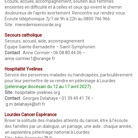
Écoute, accueil, accompagnement, soutien aux femmes
enceintes en difficulté et à celles et ceux qui vivent le chemin
douloureux de l’après avortement. Rencontre sur rendez-vous.
Écoute téléphonique 7j/7 de 9h à 22h au 0800 746 966
Site :
meredemisericorde.org
Secours catholique
Secours, accueil, aide, accompagnement.
Équipe Sainte-Bernadette – Saint-Symphorien.
Contact
: Anne Cormier • 06 08 80 44 06 –
anne.cormier1@orange.fr
Hospitalité Yvelines
Service des personnes malades ou handicapées, particulièrement
pour leur permettre de se rendre en pèlerinage à Lourdes
(pèlerinage diocésain du 12 au 17 avril 2027).
Site :
hospitalite-yvelines.org
Contact
: Georges Delahaye • 01 39 49 41 74 –
g.m.delahaye@sfr.fr
Lourdes Cancer Espérance
Briser la solitude des malades atteints du cancer, être à l’écoute
des familles par un dialogue, un partage, une aide ; chaque année,
en septembre
, pèlerinage national à Lourdes.