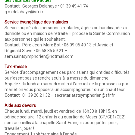
des vacances de Pâques.
Contact
: Georges Delahaye
•
01 39 49 41 74 –
g.m.delahaye@sfr.fr
Service évangélique des malades
Service auprès des personnes malades, âgées ou handicapées à
domicile ou en maison de retraite. Il propose la Sainte Communion
aux personnes qui le souhaitent.
Contact
: Père Jean-Marc Bot • 06 09 05 40 13 et Annie et
Réginald Slove • 06 68 85 59 21 –
sem.saintsymphorien@hotmail.com
Taxi-messe
Service d’accompagnement des paroissiens qui ont des difficultés
ou n’osent pas se rendre seuls à la messe du dimanche.
Appelez du lundi au samedi matin à l’accueil de la paroisse ou par
mail et on vous proposera un accompagnateur ou un chauffeur.
Contact
: 01 39 20 21 32 –
secretariatstsymphorien@sfr.fr
Aide aux devoirs
Chaque lundi, mardi, jeudi et vendredi de 16h30 à 18h15, en
période scolaire, 12 enfants du quartier de Moser (CP/CE1/CE2)
sont accueillis à la chapelle Saint-François pour goûter, prier,
travailler, jouer !
Engagement 1 soir/semaine à l’année.