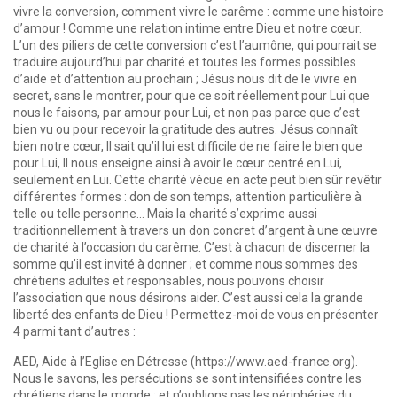
vivre la conversion, comment vivre le carême : comme une histoire
d’amour ! Comme une relation intime entre Dieu et notre cœur.
L’un des piliers de cette conversion c’est l’aumône, qui pourrait se
traduire aujourd’hui par charité et toutes les formes possibles
d’aide et d’attention au prochain ; Jésus nous dit de le vivre en
secret, sans le montrer, pour que ce soit réellement pour Lui que
nous le faisons, par amour pour Lui, et non pas parce que c’est
bien vu ou pour recevoir la gratitude des autres. Jésus connaît
bien notre cœur, Il sait qu’il lui est difficile de ne faire le bien que
pour Lui, Il nous enseigne ainsi à avoir le cœur centré en Lui,
seulement en Lui. Cette charité vécue en acte peut bien sûr revêtir
différentes formes : don de son temps, attention particulière à
telle ou telle personne… Mais la charité s’exprime aussi
traditionnellement à travers un don concret d’argent à une œuvre
de charité à l’occasion du carême. C’est à chacun de discerner la
somme qu’il est invité à donner ; et comme nous sommes des
chrétiens adultes et responsables, nous pouvons choisir
l’association que nous désirons aider. C’est aussi cela la grande
liberté des enfants de Dieu ! Permettez-moi de vous en présenter
4 parmi tant d’autres :
AED, Aide à l’Eglise en Détresse (https://www.aed-france.org).
Nous le savons, les persécutions se sont intensifiées contre les
chrétiens dans le monde ; et n’oublions pas les périphéries du