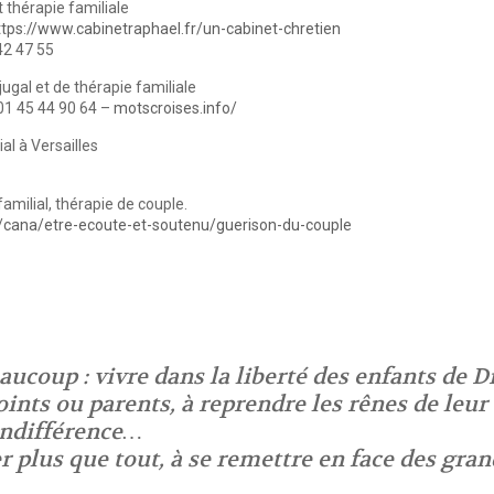
t thérapie familiale
ttps://www.cabinetraphael.fr/un-cabinet-chretien
42 47 55
jugal et de thérapie familiale
01 45 44 90 64 –
motscroises.info/
ial à Versailles
familial, thérapie de couple.
s/cana/etre-ecoute-et-soutenu/guerison-du-couple
ucoup : vivre dans la liberté des enfants de Di
ints ou parents, à reprendre les rênes de leur 
’indifférence…
r plus que tout, à se remettre en face des gran