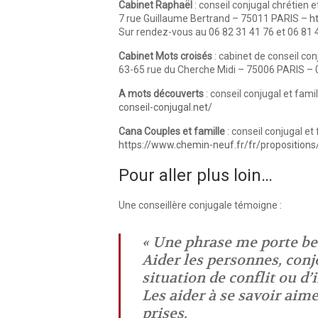
Cabinet Raphaël
: conseil conjugal chrétien e
7 rue Guillaume Bertrand – 75011 PARIS –
h
Sur rendez-vous au 06 82 31 41 76 et 06 81 
Cabinet Mots croisés
: cabinet de conseil con
63-65 rue du Cherche Midi – 75006 PARIS – 
A mots découverts
: conseil conjugal et famil
conseil-conjugal.net/
Cana Couples et famille
: conseil conjugal et 
https://www.chemin-neuf.fr/fr/proposition
Pour aller plus loin…
Une conseillère conjugale témoigne :
« Une phrase me porte bea
Aider les personnes, conjo
situation de conflit ou d
Les aider à se savoir aime
prises.