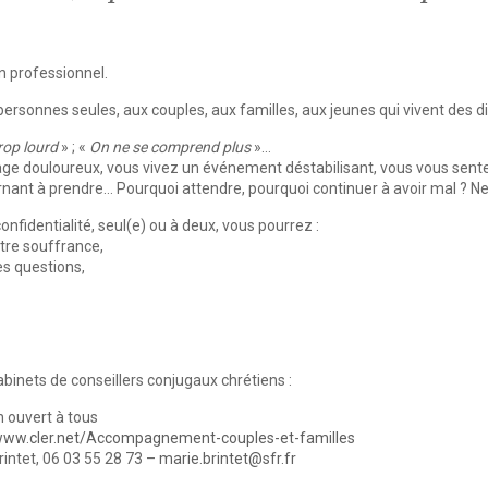
un professionnel.
personnes seules, aux couples, aux familles, aux jeunes qui vivent des diff
rop lourd
» ; «
On ne se comprend plus
»…
age douloureux, vous vivez un événement déstabilisant, vous vous sen
nant à prendre… Pourquoi attendre, pourquoi continuer à avoir mal ? Ne 
nfidentialité, seul(e) ou à deux, vous pourrez :
tre souffrance,
es questions,
cabinets de conseillers conjugaux chrétiens :
n ouvert à tous
/www.cler.net/Accompagnement-couples-et-familles
intet, 06 03 55 28 73 –
marie.brintet@sfr.fr