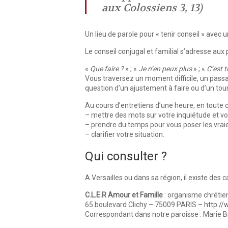
aux Colossiens 3, 13)
Un lieu de parole pour « tenir conseil » avec 
Le conseil conjugal et familial s’adresse aux 
«
Que faire ?
» ; «
Je n’en peux plus
» ; «
C’est t
Vous traversez un moment difficile, un pass
question d’un ajustement à faire ou d’un tour
Au cours d’entretiens d’une heure, en toute co
– mettre des mots sur votre inquiétude et vo
– prendre du temps pour vous poser les vrai
– clarifier votre situation.
Qui consulter ?
A Versailles ou dans sa région, il existe des 
C.L.E.R Amour et Famille
: organisme chrétie
65 boulevard Clichy – 75009 PARIS –
http:/
Correspondant dans notre paroisse : Marie Br