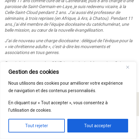
Après 11 ans comme curé de la Cathédrale, puis 8 ans chargé d’une
paroisse de Saint-Germain-en-Laye, je suis redevenu vicaire, à la
Celle-Saint-Cloud pendant 2 ans. J’ai aussi été professeur de
séminaire, à trois reprises (en Afrique, à Ars, à Chatou). Pendant 11
ans, j’ai été membre de l’équipe diocésaine du catéchuménat, une
belle mission, au cœur de la nouvelle évangélisation.
J’ai de nouveau une charge diocésaine : délégué de l’évêque pour la
« vie chrétienne adulte », c’est-à-dire les mouvements et
associations en tous genres.
Depuis le 1er septembre 2017, je suis vicaire à la paroisse Saint-
Symphorien. »
Gestion des cookies
Nous utilisons des cookies pour améliorer votre expérience
de navigation et des contenus personnalisés.
© Paroisse Saint Symphorien 2015 - 2026
En cliquant sur « Tout accepter », vous consentez à
l’utilisation de cookies.
Tout rejeter
Tout accepter